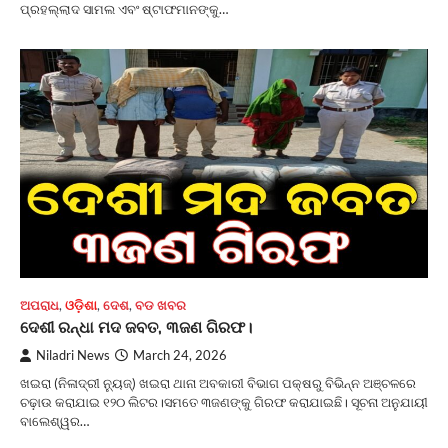
ପ୍ରହଲ୍ଲାଦ ସାମଲ ଏବଂ ଷ୍ଟାଫମାନଙ୍କୁ…
ଅପରାଧ
,
ଓଡ଼ିଶା
,
ଦେଶ
,
ବଡ ଖବର
ଦେଶୀ ରନ୍ଧା ମଦ ଜବତ, ୩ଜଣ ଗିରଫ।
Niladri News
March 24, 2026
ଖଇରା (ନିଳାଦ୍ରୀ ନ୍ୟୁଜ୍) ଖଇରା ଥାନା ଅବକାରୀ ବିଭାଗ ପକ୍ଷରୁ ବିଭିନ୍ନ ଅଞ୍ଚଳରେ
ଚଢ଼ାଉ କରାଯାଇ ୧୨୦ ଲିଟର।ସମତେ ୩ଜଣଙ୍କୁ ଗିରଫ କରାଯାଇଛି। ସୂଚନା ଅନୁଯାୟୀ
ବାଲେଶ୍ୱର…