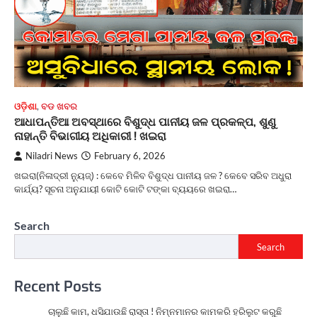
ଓଡ଼ିଶା
,
ବଡ ଖବର
ଆଧାପନ୍ତିଆ ଅବସ୍ଥାରେ ବିଶୁଦ୍ଧ ପାନୀୟ ଜଳ ପ୍ରକଳ୍ପ, ଶୁଣୁ
ନାହାନ୍ତି ବିଭାଗୀୟ ଅଧିକାରୀ ! ଖଇରା
Niladri News
February 6, 2026
ଖଇରା(ନିଳାଦ୍ରୀ ନ୍ୟୁଜ୍) : କେବେ ମିଳିବ ବିଶୁଦ୍ଧ ପାନୀୟ ଜଳ ? କେବେ ସରିବ ଅଧୁରା
କାର୍ଯ୍ୟ? ସୂଚନା ଅନୁଯାୟୀ କୋଟି କୋଟି ଟଙ୍କା ବ୍ୟୟରେ ଖଇରା…
Search
Search
Recent Posts
ଚାଲୁଛି କାମ, ଧସିଯାଉଛି ରାସ୍ତା ! ନିମ୍ନମାନର କାମକରି ହରିଲୁଟ କରୁଛି