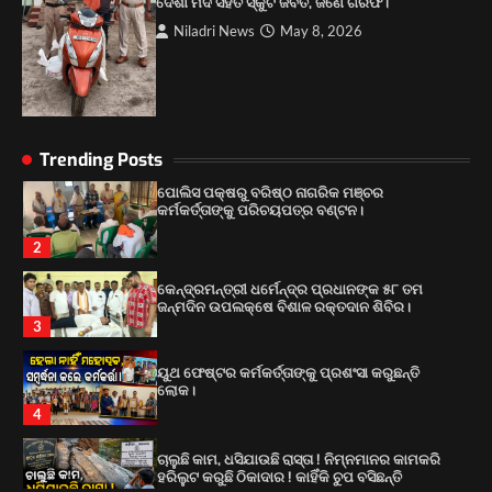
ଦେଶୀ ମଦ ସହିତ ସ୍କୁଟି ଜବତ, ଜଣେ ଗିରଫ।
ଚାଲୁଛି କାମ, ଧସିଯାଉଛି ରାସ୍ତା ! ନିମ୍ନମାନର କାମକରି
Niladri News
May 8, 2026
ହରିଲୁଟ କରୁଛି ଠିକାଦାର ! କାହିଁକି ଚୁପ ବସିଛନ୍ତି
ଅଧିକାରୀ?
1
ପୋଲିସ ପକ୍ଷରୁ ବରିଷ୍ଠ ନାଗରିକ ମଞ୍ଚର
କର୍ମକର୍ତ୍ତାଙ୍କୁ ପରିଚୟପତ୍ର ବଣ୍ଟନ।
Trending Posts
2
କେନ୍ଦ୍ରମନ୍ତ୍ରୀ ଧର୍ମେନ୍ଦ୍ର ପ୍ରଧାନଙ୍କ ୫୮ ତମ
ଜନ୍ମଦିନ ଉପଲକ୍ଷେ ବିଶାଳ ରକ୍ତଦାନ ଶିବିର।
3
ୟୁଥ ଫେଷ୍ଟର କର୍ମକର୍ତ୍ତାଙ୍କୁ ପ୍ରଶଂସା କରୁଛନ୍ତି
ଲୋକ।
4
ଚାଲୁଛି କାମ, ଧସିଯାଉଛି ରାସ୍ତା ! ନିମ୍ନମାନର କାମକରି
ହରିଲୁଟ କରୁଛି ଠିକାଦାର ! କାହିଁକି ଚୁପ ବସିଛନ୍ତି
ଅଧିକାରୀ?
1