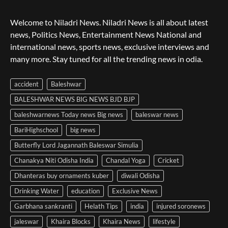
Welcome to Niladri News. Niladri News is all about latest
news, Politics News, Entertainment News National and
international news, sports news, exclusive interviews and
many more. Stay tuned for all the trending news in odia.
accident
Baleshwar
BALESHWAR NEWS BIG NEWS BJD BJP
baleshwarnews Today news Big news
baleswar news
BariHighschool
big news
Butterfly Lord Jagannath Baleswar Simulia
Chanakya Niti Odisha India
Chandal Yoga
Cricket
Dhanteras buy ornaments kuber
diwali Odisha
Drinking Water
education
Exclusive News
Garbhana sankranti
Helath Tips
india
injured soronews
jaleswar
Khaira Blocks
Khaira News
lifestyle