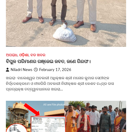
ଅପରାଧ
,
ଓଡ଼ିଶା
,
ବଡ ଖବର
ବିପୁଳ ପରିମାଣର ଗଞ୍ଜେଇ ଜବତ, ଜଣେ ଗିରଫ।
Niladri News
February 17, 2026
ଖଇରା- ବାଲେଶ୍ୱର ଅବକାରୀ ଅଧିକ୍ଷକ ଶ୍ରୀ ମନୋଜ କୁମାର ସେଠୀଙ୍କ
ନିର୍ଦ୍ଦେଶକ୍ରମେ ଓ ନୀଳଗିରି ଅବକାରୀ ନିରୀକ୍ଷକ ଶ୍ରୀ କେଶବ ଚନ୍ଦ୍ର ଦାସ
ପ୍ରତ୍ୟକ୍ଷ ତତ୍ତ୍ୱାବଧାନରେ ଖଇରା…