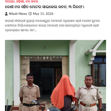
ଅପରାଧ
,
ଓଡ଼ିଶା
,
ବଡ ଖବର
ଦେଶୀ ମଦ ସହିତ ମୋଟର ସାଇକେଲ ଜବତ, ୩ ଗିରଫ।
Niladri News
May 15, 2026
ଖଇରା( ନୀଳାଦ୍ରୀ ନ୍ୟୁଜ୍) ବାଲେଶ୍ୱର ଅବକାରୀ ଅଧିକ୍ଷକ ଶ୍ରୀ ମନୋଜ କୁମାର
ସେଠୀଙ୍କ ନିର୍ଦ୍ଦେଶକ୍ରମେ ଖଇରା ଅବକାରୀ ଥାନା ଭାରପ୍ରାପ୍ତ ଅଧିକାରୀ ଶ୍ରୀ
ପ୍ରହଲ୍ଲାଦ ସାମଲ ଏବଂ…