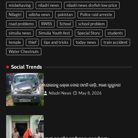
misbehaving
niladri news
niladri news dryfish low price
Nilagiri
odisha news
pakistan
Police raid arreste
road problems
RWSS
School
school problem
simulia news
Simulia Youth fest
Special Story
students
temple
thief
tips and tricks
today news
train accident
Water Chestnuts
Social Trends
ପୋଲିସ ପକ୍ଷରୁ ବରିଷ୍ଠ ନାଗରିକ ମଞ୍ଚର
କର୍ମକର୍ତ୍ତାଙ୍କୁ ପରିଚୟପତ୍ର ବଣ୍ଟନ।
2
ରୋଲରକୁ ଧକ୍କା ଦେଲା ଓମନି ଗାଡ଼ି, ୭ଜଣ ଗୁରୁତର!
Niladri News
May 8, 2026
କେନ୍ଦ୍ରମନ୍ତ୍ରୀ ଧର୍ମେନ୍ଦ୍ର ପ୍ରଧାନଙ୍କ ୫୮ ତମ
ଜନ୍ମଦିନ ଉପଲକ୍ଷେ ବିଶାଳ ରକ୍ତଦାନ ଶିବିର।
3
ୟୁଥ ଫେଷ୍ଟର କର୍ମକର୍ତ୍ତାଙ୍କୁ ପ୍ରଶଂସା କରୁଛନ୍ତି
ଲୋକ।
4