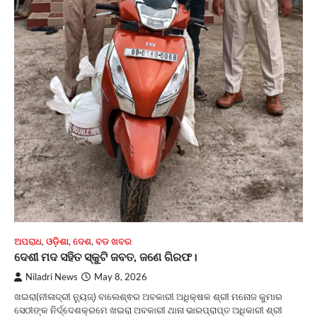
ଅପରାଧ
,
ଓଡ଼ିଶା
,
ଦେଶ
,
ବଡ ଖବର
ଦେଶୀ ମଦ ସହିତ ସ୍କୁଟି ଜବତ, ଜଣେ ଗିରଫ।
Niladri News
May 8, 2026
ଖଇରା(ନୀଳାଦ୍ରୀ ନ୍ୟୁଜ୍) ବାଲେଶ୍ଵର ଅବକାରୀ ଅଧିକ୍ଷକ ଶ୍ରୀ ମନୋଜ କୁମାର
ସେଠୀଙ୍କ ନିର୍ଦ୍ଦେଶକ୍ରମେ ଖଇରା ଅବକାରୀ ଥାନା ଭାରପ୍ରାପ୍ତ ଅଧିକାରୀ ଶ୍ରୀ