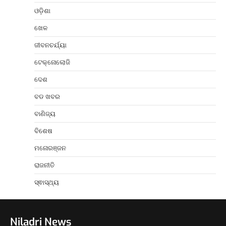
ଓଡ଼ିଶା
ଖେଳ
ଜୀବନଚର୍ଯ୍ୟା
ଟେକ୍ନୋଲୋଜି
ଦେଶ
ବଡ ଖବର
ବାଣିଜ୍ୟ
ବିଶେଷ
ମନୋରଞ୍ଜନ
ରାଜନୀତି
ସ୍ଵାସ୍ଥ୍ୟ
Niladri News