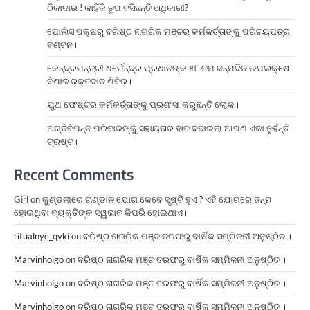
ଠିକାଦାର ! କାହିଁକି ଚୁପ ବସିଛନ୍ତି ଅଧିକାରୀ?
ପୋଲିସ ପକ୍ଷରୁ ବରିଷ୍ଠ ନାଗରିକ ମଞ୍ଚର କର୍ମକର୍ତ୍ତାଙ୍କୁ ପରିଚୟପତ୍ର
ବଣ୍ଟନ।
କେନ୍ଦ୍ରମନ୍ତ୍ରୀ ଧର୍ମେନ୍ଦ୍ର ପ୍ରଧାନଙ୍କ ୫୮ ତମ ଜନ୍ମଦିନ ଉପଲକ୍ଷେ
ବିଶାଳ ରକ୍ତଦାନ ଶିବିର।
ୟୁଥ ଫେଷ୍ଟର କର୍ମକର୍ତ୍ତାଙ୍କୁ ପ୍ରଶଂସା କରୁଛନ୍ତି ଲୋକ।
ଅଗ୍ନିବିପନ୍ନ ପରିବାରଙ୍କୁ ସହାୟତାର ହାତ ବଢାଇଲା ଆପଣ ଏକା ନୁହଁନ୍ତି
ଟ୍ରଷ୍ଟ।
Recent Comments
Girl
on
କୁଣ୍ଡଳୀରେ ଚାଣ୍ଡାଳ ଯୋଗ କେବେ ସୃଷ୍ଟି ହୁଏ ? ଏହି ଯୋଗରେ ଜନ୍ମ
ହୋଇଥିବା ବ୍ୟକ୍ତିଙ୍କ ସ୍ୱଭାବ କିପରି ହୋଇଥାଏ।
ritualnye_qvki
on
ବରିଷ୍ଠ ନାଗରିକ ମଞ୍ଚ ତରଫରୁ ବାର୍ଷିକ ସମ୍ମିଳନୀ ଅନୁଷ୍ଠିତ ।
Marvinhoigo
on
ବରିଷ୍ଠ ନାଗରିକ ମଞ୍ଚ ତରଫରୁ ବାର୍ଷିକ ସମ୍ମିଳନୀ ଅନୁଷ୍ଠିତ ।
Marvinhoigo
on
ବରିଷ୍ଠ ନାଗରିକ ମଞ୍ଚ ତରଫରୁ ବାର୍ଷିକ ସମ୍ମିଳନୀ ଅନୁଷ୍ଠିତ ।
Marvinhoigo
on
ବରିଷ୍ଠ ନାଗରିକ ମଞ୍ଚ ତରଫରୁ ବାର୍ଷିକ ସମ୍ମିଳନୀ ଅନୁଷ୍ଠିତ ।