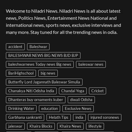
Welcome to Niladri News. Niladri News is all about latest
news, Politics News, Entertainment News National and
international news, sports news, exclusive interviews and
many more. Stay tuned for all the trending news in odia.
accident
Baleshwar
BALESHWAR NEWS BIG NEWS BJD BJP
baleshwarnews Today news Big news
baleswar news
BariHighschool
big news
Butterfly Lord Jagannath Baleswar Simulia
Chanakya Niti Odisha India
Chandal Yoga
Cricket
Dhanteras buy ornaments kuber
diwali Odisha
Drinking Water
education
Exclusive News
Garbhana sankranti
Helath Tips
india
injured soronews
jaleswar
Khaira Blocks
Khaira News
lifestyle