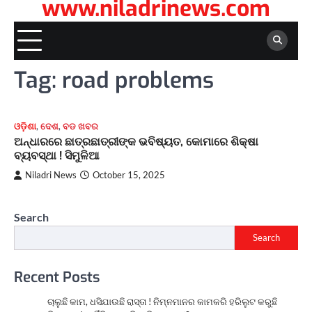
www.niladrinews.com
Tag:
road problems
ଓଡ଼ିଶା
,
ଦେଶ
,
ବଡ ଖବର
ଅନ୍ଧାରରେ ଛାତ୍ରଛାତ୍ରୀଙ୍କ ଭବିଷ୍ୟତ, କୋମାରେ ଶିକ୍ଷା
ବ୍ୟବସ୍ଥା ! ସିମୁଳିଆ
Niladri News
October 15, 2025
Search
Search
Recent Posts
ଚାଲୁଛି କାମ, ଧସିଯାଉଛି ରାସ୍ତା ! ନିମ୍ନମାନର କାମକରି ହରିଲୁଟ କରୁଛି