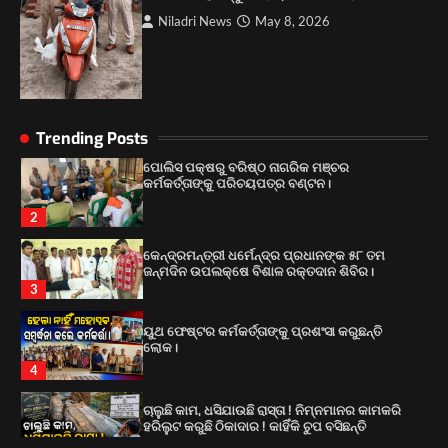
4
Niladri News
May 8, 2026
ଚାଲୁଛି କାମ, ଧସିଯାଉଛି ରାସ୍ତା ! ନିମ୍ନମାନର କାମକରି
ହରିଲୁଟ କରୁଛି ଠିକାଦାର ! କାହିଁକି ଚୁପ ବସିଛନ୍ତି
ଅଧିକାରୀ?
1
Trending Posts
ପୋଲିସ ପକ୍ଷରୁ ବରିଷ୍ଠ ନାଗରିକ ମଞ୍ଚର
କର୍ମକର୍ତ୍ତାଙ୍କୁ ପରିଚୟପତ୍ର ବଣ୍ଟନ।
2
କେନ୍ଦ୍ରମନ୍ତ୍ରୀ ଧର୍ମେନ୍ଦ୍ର ପ୍ରଧାନଙ୍କ ୫୮ ତମ
ଜନ୍ମଦିନ ଉପଲକ୍ଷେ ବିଶାଳ ରକ୍ତଦାନ ଶିବିର।
3
ୟୁଥ ଫେଷ୍ଟର କର୍ମକର୍ତ୍ତାଙ୍କୁ ପ୍ରଶଂସା କରୁଛନ୍ତି
ଲୋକ।
4
ଚାଲୁଛି କାମ, ଧସିଯାଉଛି ରାସ୍ତା ! ନିମ୍ନମାନର କାମକରି
ହରିଲୁଟ କରୁଛି ଠିକାଦାର ! କାହିଁକି ଚୁପ ବସିଛନ୍ତି
ଅଧିକାରୀ?