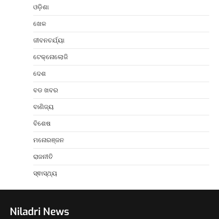
ଓଡ଼ିଶା
ଖେଳ
ଜୀବନଚର୍ଯ୍ୟା
ଟେକ୍ନୋଲୋଜି
ଦେଶ
ବଡ ଖବର
ବାଣିଜ୍ୟ
ବିଶେଷ
ମନୋରଞ୍ଜନ
ରାଜନୀତି
ସ୍ଵାସ୍ଥ୍ୟ
Niladri News