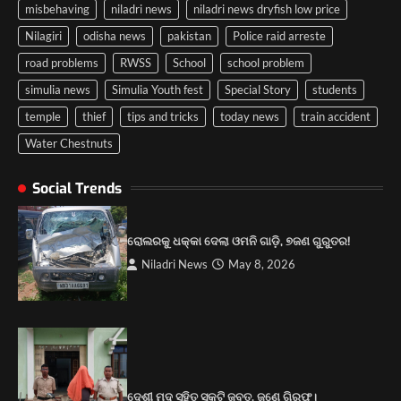
misbehaving
niladri news
niladri news dryfish low price
Nilagiri
odisha news
pakistan
Police raid arreste
road problems
RWSS
School
school problem
simulia news
Simulia Youth fest
Special Story
students
temple
thief
tips and tricks
today news
train accident
Water Chestnuts
Social Trends
ପୋଲିସ ପକ୍ଷରୁ ବରିଷ୍ଠ ନାଗରିକ ମଞ୍ଚର
ରୋଲରକୁ ଧକ୍କା ଦେଲା ଓମନି ଗାଡ଼ି, ୭ଜଣ ଗୁରୁତର!
କର୍ମକର୍ତ୍ତାଙ୍କୁ ପରିଚୟପତ୍ର ବଣ୍ଟନ।
Niladri News
May 8, 2026
2
କେନ୍ଦ୍ରମନ୍ତ୍ରୀ ଧର୍ମେନ୍ଦ୍ର ପ୍ରଧାନଙ୍କ ୫୮ ତମ
ଜନ୍ମଦିନ ଉପଲକ୍ଷେ ବିଶାଳ ରକ୍ତଦାନ ଶିବିର।
3
ୟୁଥ ଫେଷ୍ଟର କର୍ମକର୍ତ୍ତାଙ୍କୁ ପ୍ରଶଂସା କରୁଛନ୍ତି
ଦେଶୀ ମଦ ସହିତ ସ୍କୁଟି ଜବତ, ଜଣେ ଗିରଫ।
ଲୋକ।