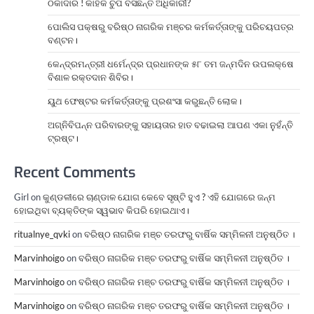
ଠିକାଦାର ! କାହିଁକି ଚୁପ ବସିଛନ୍ତି ଅଧିକାରୀ?
ପୋଲିସ ପକ୍ଷରୁ ବରିଷ୍ଠ ନାଗରିକ ମଞ୍ଚର କର୍ମକର୍ତ୍ତାଙ୍କୁ ପରିଚୟପତ୍ର
ବଣ୍ଟନ।
କେନ୍ଦ୍ରମନ୍ତ୍ରୀ ଧର୍ମେନ୍ଦ୍ର ପ୍ରଧାନଙ୍କ ୫୮ ତମ ଜନ୍ମଦିନ ଉପଲକ୍ଷେ
ବିଶାଳ ରକ୍ତଦାନ ଶିବିର।
ୟୁଥ ଫେଷ୍ଟର କର୍ମକର୍ତ୍ତାଙ୍କୁ ପ୍ରଶଂସା କରୁଛନ୍ତି ଲୋକ।
ଅଗ୍ନିବିପନ୍ନ ପରିବାରଙ୍କୁ ସହାୟତାର ହାତ ବଢାଇଲା ଆପଣ ଏକା ନୁହଁନ୍ତି
ଟ୍ରଷ୍ଟ।
Recent Comments
Girl
on
କୁଣ୍ଡଳୀରେ ଚାଣ୍ଡାଳ ଯୋଗ କେବେ ସୃଷ୍ଟି ହୁଏ ? ଏହି ଯୋଗରେ ଜନ୍ମ
ହୋଇଥିବା ବ୍ୟକ୍ତିଙ୍କ ସ୍ୱଭାବ କିପରି ହୋଇଥାଏ।
ritualnye_qvki
on
ବରିଷ୍ଠ ନାଗରିକ ମଞ୍ଚ ତରଫରୁ ବାର୍ଷିକ ସମ୍ମିଳନୀ ଅନୁଷ୍ଠିତ ।
Marvinhoigo
on
ବରିଷ୍ଠ ନାଗରିକ ମଞ୍ଚ ତରଫରୁ ବାର୍ଷିକ ସମ୍ମିଳନୀ ଅନୁଷ୍ଠିତ ।
Marvinhoigo
on
ବରିଷ୍ଠ ନାଗରିକ ମଞ୍ଚ ତରଫରୁ ବାର୍ଷିକ ସମ୍ମିଳନୀ ଅନୁଷ୍ଠିତ ।
Marvinhoigo
on
ବରିଷ୍ଠ ନାଗରିକ ମଞ୍ଚ ତରଫରୁ ବାର୍ଷିକ ସମ୍ମିଳନୀ ଅନୁଷ୍ଠିତ ।