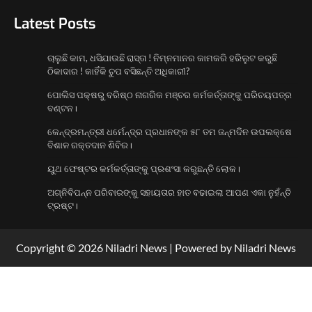
1
Latest Posts
ପୋଲିସ ପକ୍ଷରୁ ବରିଷ୍ଠ ନାଗରିକ ମଞ୍ଚର
ଚାଲୁଛି କାମ, ଧସିଯାଉଛି ରାସ୍ତା ! ନିମ୍ନମାନର କାମକରି ହରିଲୁଟ କରୁଛି
କର୍ମକର୍ତ୍ତାଙ୍କୁ ପରିଚୟପତ୍ର ବଣ୍ଟନ।
ଠିକାଦାର ! କାହିଁକି ଚୁପ ବସିଛନ୍ତି ଅଧିକାରୀ?
2
ପୋଲିସ ପକ୍ଷରୁ ବରିଷ୍ଠ ନାଗରିକ ମଞ୍ଚର କର୍ମକର୍ତ୍ତାଙ୍କୁ ପରିଚୟପତ୍ର
ବଣ୍ଟନ।
କେନ୍ଦ୍ରମନ୍ତ୍ରୀ ଧର୍ମେନ୍ଦ୍ର ପ୍ରଧାନଙ୍କ ୫୮ ତମ
ଜନ୍ମଦିନ ଉପଲକ୍ଷେ ବିଶାଳ ରକ୍ତଦାନ ଶିବିର।
କେନ୍ଦ୍ରମନ୍ତ୍ରୀ ଧର୍ମେନ୍ଦ୍ର ପ୍ରଧାନଙ୍କ ୫୮ ତମ ଜନ୍ମଦିନ ଉପଲକ୍ଷେ
3
ବିଶାଳ ରକ୍ତଦାନ ଶିବିର।
ୟୁଥ ଫେଷ୍ଟର କର୍ମକର୍ତ୍ତାଙ୍କୁ ପ୍ରଶଂସା କରୁଛନ୍ତି
ୟୁଥ ଫେଷ୍ଟର କର୍ମକର୍ତ୍ତାଙ୍କୁ ପ୍ରଶଂସା କରୁଛନ୍ତି ଲୋକ।
ଲୋକ।
4
ଅଗ୍ନିବିପନ୍ନ ପରିବାରଙ୍କୁ ସହାୟତାର ହାତ ବଢାଇଲା ଆପଣ ଏକା ନୁହଁନ୍ତି
ଟ୍ରଷ୍ଟ।
Copyright © 2026 Niladri News | Powered by Niladri News