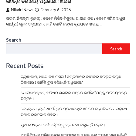
ନାହାନ୍ତି ବିଭାଗୀୟ ଅଧିକାରୀ ! ଖଇରା
Niladri News
February 6, 2026
ଖଇରା(ନିଳାଦ୍ରୀ ନ୍ୟୁଜ୍) : କେବେ ମିଳିବ ବିଶୁଦ୍ଧ ପାନୀୟ ଜଳ ? କେବେ ସରିବ ଅଧୁରା
କାର୍ଯ୍ୟ? ସୂଚନା ଅନୁଯାୟୀ କୋଟି କୋଟି ଟଙ୍କା ବ୍ୟୟରେ ଖଇରା…
Search
Search
Recent Posts
ଚାଲୁଛି କାମ, ଧସିଯାଉଛି ରାସ୍ତା ! ନିମ୍ନମାନର କାମକରି ହରିଲୁଟ କରୁଛି
ଠିକାଦାର ! କାହିଁକି ଚୁପ ବସିଛନ୍ତି ଅଧିକାରୀ?
ପୋଲିସ ପକ୍ଷରୁ ବରିଷ୍ଠ ନାଗରିକ ମଞ୍ଚର କର୍ମକର୍ତ୍ତାଙ୍କୁ ପରିଚୟପତ୍ର
ବଣ୍ଟନ।
କେନ୍ଦ୍ରମନ୍ତ୍ରୀ ଧର୍ମେନ୍ଦ୍ର ପ୍ରଧାନଙ୍କ ୫୮ ତମ ଜନ୍ମଦିନ ଉପଲକ୍ଷେ
ବିଶାଳ ରକ୍ତଦାନ ଶିବିର।
ୟୁଥ ଫେଷ୍ଟର କର୍ମକର୍ତ୍ତାଙ୍କୁ ପ୍ରଶଂସା କରୁଛନ୍ତି ଲୋକ।
ଅଗ୍ନିବିପନ୍ନ ପରିବାରଙ୍କୁ ସହାୟତାର ହାତ ବଢାଇଲା ଆପଣ ଏକା ନୁହଁନ୍ତି