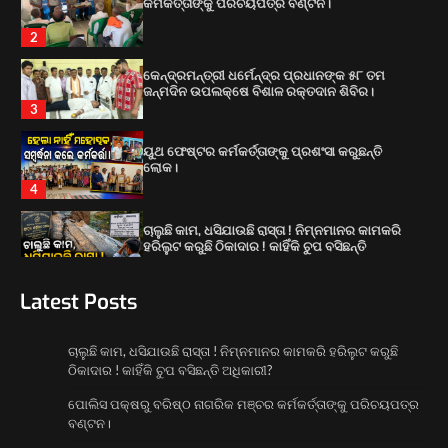
କର୍ମକର୍ତ୍ତାଙ୍କୁ ପରିଚୟପତ୍ର ବଣ୍ଟନ।
2
କେନ୍ଦ୍ରମନ୍ତ୍ରୀ ଧର୍ମେନ୍ଦ୍ର ପ୍ରଧାନଙ୍କ ୫୮ ତମ
ଜନ୍ମଦିନ ଉପଲକ୍ଷେ ବିଶାଳ ରକ୍ତଦାନ ଶିବିର।
3
ୟୁଥ ଫେଷ୍ଟର କର୍ମକର୍ତ୍ତାଙ୍କୁ ପ୍ରଶଂସା କରୁଛନ୍ତି
ଲୋକ।
4
ଚାଲୁଛି କାମ, ଧସିଯାଉଛି ରାସ୍ତା ! ନିମ୍ନମାନର କାମକରି
ହରିଲୁଟ କରୁଛି ଠିକାଦାର ! କାହିଁକି ଚୁପ ବସିଛନ୍ତି
ଅଧିକାରୀ?
1
Latest Posts
ପୋଲିସ ପକ୍ଷରୁ ବରିଷ୍ଠ ନାଗରିକ ମଞ୍ଚର
ଚାଲୁଛି କାମ, ଧସିଯାଉଛି ରାସ୍ତା ! ନିମ୍ନମାନର କାମକରି ହରିଲୁଟ କରୁଛି
କର୍ମକର୍ତ୍ତାଙ୍କୁ ପରିଚୟପତ୍ର ବଣ୍ଟନ।
ଠିକାଦାର ! କାହିଁକି ଚୁପ ବସିଛନ୍ତି ଅଧିକାରୀ?
2
ପୋଲିସ ପକ୍ଷରୁ ବରିଷ୍ଠ ନାଗରିକ ମଞ୍ଚର କର୍ମକର୍ତ୍ତାଙ୍କୁ ପରିଚୟପତ୍ର
ବଣ୍ଟନ।
କେନ୍ଦ୍ରମନ୍ତ୍ରୀ ଧର୍ମେନ୍ଦ୍ର ପ୍ରଧାନଙ୍କ ୫୮ ତମ
ଜନ୍ମଦିନ ଉପଲକ୍ଷେ ବିଶାଳ ରକ୍ତଦାନ ଶିବିର।