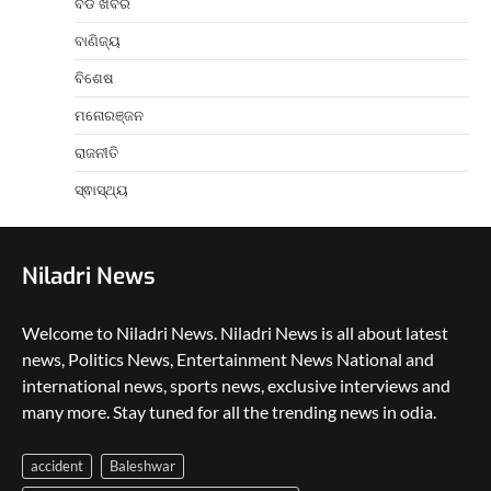
ବଡ ଖବର
ବାଣିଜ୍ୟ
ବିଶେଷ
ମନୋରଞ୍ଜନ
ରାଜନୀତି
ସ୍ଵାସ୍ଥ୍ୟ
Niladri News
Welcome to Niladri News. Niladri News is all about latest
news, Politics News, Entertainment News National and
international news, sports news, exclusive interviews and
many more. Stay tuned for all the trending news in odia.
accident
Baleshwar