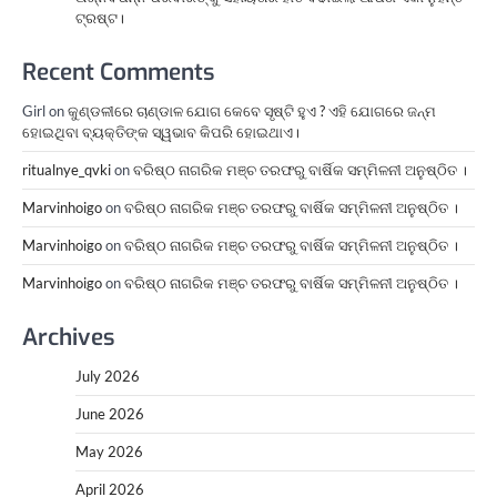
ଟ୍ରଷ୍ଟ।
Recent Comments
Girl
on
କୁଣ୍ଡଳୀରେ ଚାଣ୍ଡାଳ ଯୋଗ କେବେ ସୃଷ୍ଟି ହୁଏ ? ଏହି ଯୋଗରେ ଜନ୍ମ
ହୋଇଥିବା ବ୍ୟକ୍ତିଙ୍କ ସ୍ୱଭାବ କିପରି ହୋଇଥାଏ।
ritualnye_qvki
on
ବରିଷ୍ଠ ନାଗରିକ ମଞ୍ଚ ତରଫରୁ ବାର୍ଷିକ ସମ୍ମିଳନୀ ଅନୁଷ୍ଠିତ ।
Marvinhoigo
on
ବରିଷ୍ଠ ନାଗରିକ ମଞ୍ଚ ତରଫରୁ ବାର୍ଷିକ ସମ୍ମିଳନୀ ଅନୁଷ୍ଠିତ ।
Marvinhoigo
on
ବରିଷ୍ଠ ନାଗରିକ ମଞ୍ଚ ତରଫରୁ ବାର୍ଷିକ ସମ୍ମିଳନୀ ଅନୁଷ୍ଠିତ ।
Marvinhoigo
on
ବରିଷ୍ଠ ନାଗରିକ ମଞ୍ଚ ତରଫରୁ ବାର୍ଷିକ ସମ୍ମିଳନୀ ଅନୁଷ୍ଠିତ ।
Archives
July 2026
June 2026
May 2026
April 2026