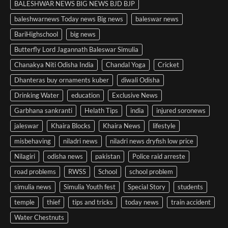
BALESHWAR NEWS BIG NEWS BJD BJP
baleshwarnews Today news Big news
baleswar news
BariHighschool
big news
Butterfly Lord Jagannath Baleswar Simulia
Chanakya Niti Odisha India
Chandal Yoga
Cricket
Dhanteras buy ornaments kuber
diwali Odisha
Drinking Water
education
Exclusive News
Garbhana sankranti
Helath Tips
india
injured soronews
jaleswar
Khaira Blocks
Khaira News
lifestyle
misbehaving
niladri news
niladri news dryfish low price
Nilagiri
odisha news
pakistan
Police raid arreste
road problems
RWSS
School
school problem
simulia news
Simulia Youth fest
Special Story
students
temple
thief
tips and tricks
today news
train accident
Water Chestnuts