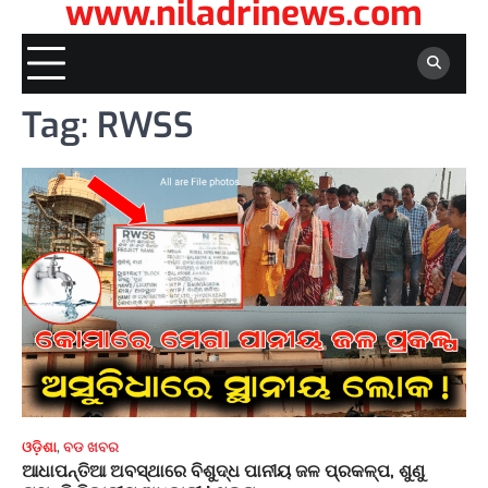
www.niladrinews.com
Tag:
RWSS
ଓଡ଼ିଶା
,
ବଡ ଖବର
ଆଧାପନ୍ତିଆ ଅବସ୍ଥାରେ ବିଶୁଦ୍ଧ ପାନୀୟ ଜଳ ପ୍ରକଳ୍ପ, ଶୁଣୁ