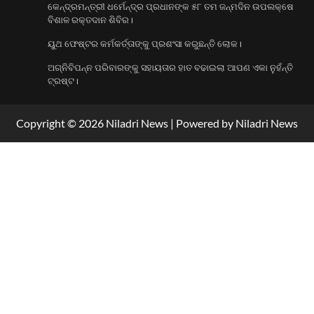
କେନ୍ଦ୍ରମନ୍ତ୍ରୀ ଧର୍ମେନ୍ଦ୍ର ପ୍ରଧାନଙ୍କ ୫୮ ତମ ଜନ୍ମଦିନ ଉପଲକ୍ଷେ
3
ବିଶାଳ ରକ୍ତଦାନ ଶିବିର।
ୟୁଥ ଫେଷ୍ଟର କର୍ମକର୍ତ୍ତାଙ୍କୁ ପ୍ରଶଂସା କରୁଛନ୍ତି
ୟୁଥ ଫେଷ୍ଟର କର୍ମକର୍ତ୍ତାଙ୍କୁ ପ୍ରଶଂସା କରୁଛନ୍ତି ଲୋକ।
ଲୋକ।
4
ଅଗ୍ନିବିପନ୍ନ ପରିବାରଙ୍କୁ ସହାୟତାର ହାତ ବଢାଇଲା ଆପଣ ଏକା ନୁହଁନ୍ତି
ଟ୍ରଷ୍ଟ।
Copyright © 2026 Niladri News | Powered by Niladri News