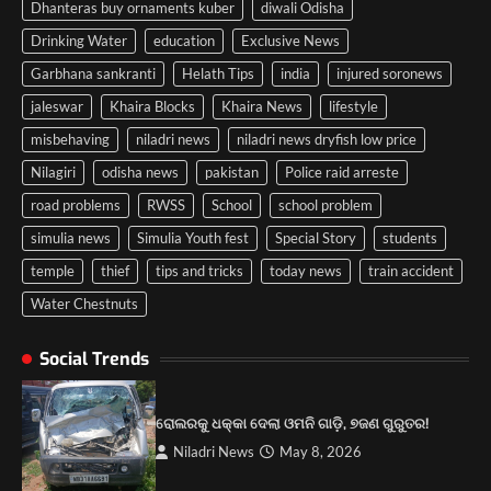
Dhanteras buy ornaments kuber
diwali Odisha
Drinking Water
education
Exclusive News
Garbhana sankranti
Helath Tips
india
injured soronews
jaleswar
Khaira Blocks
Khaira News
lifestyle
misbehaving
niladri news
niladri news dryfish low price
Nilagiri
odisha news
pakistan
Police raid arreste
road problems
RWSS
School
school problem
simulia news
Simulia Youth fest
Special Story
students
temple
thief
tips and tricks
today news
train accident
Water Chestnuts
ପୋଲିସ ପକ୍ଷରୁ ବରିଷ୍ଠ ନାଗରିକ ମଞ୍ଚର
କର୍ମକର୍ତ୍ତାଙ୍କୁ ପରିଚୟପତ୍ର ବଣ୍ଟନ।
Social Trends
2
ରୋଲରକୁ ଧକ୍କା ଦେଲା ଓମନି ଗାଡ଼ି, ୭ଜଣ ଗୁରୁତର!
କେନ୍ଦ୍ରମନ୍ତ୍ରୀ ଧର୍ମେନ୍ଦ୍ର ପ୍ରଧାନଙ୍କ ୫୮ ତମ
ଜନ୍ମଦିନ ଉପଲକ୍ଷେ ବିଶାଳ ରକ୍ତଦାନ ଶିବିର।
Niladri News
May 8, 2026
3