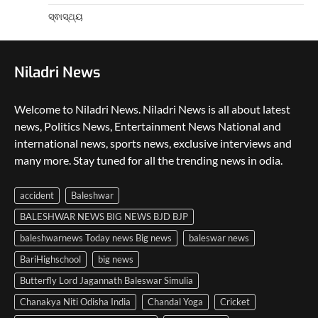
ସ୍ଵାସ୍ଥ୍ୟ
Niladri News
Welcome to Niladri News. Niladri News is all about latest
news, Politics News, Entertainment News National and
international news, sports news, exclusive interviews and
many more. Stay tuned for all the trending news in odia.
accident
Baleshwar
BALESHWAR NEWS BIG NEWS BJD BJP
baleshwarnews Today news Big news
baleswar news
BariHighschool
big news
Butterfly Lord Jagannath Baleswar Simulia
Chanakya Niti Odisha India
Chandal Yoga
Cricket