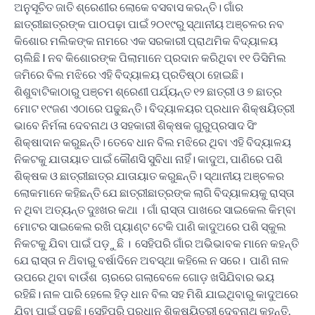
ଅନୁସୂଚିତ ଜାତି ଶ୍ରେଣୀର ଲୋକେ ବସବାସ କରନ୍ତି। ଗାଁର
ଛାତ୍ରୀଛାତ୍ରଙ୍କ ପାଠପଢ଼ା ପାଇଁ ୨୦୧୯ରୁ ସ୍ଥାନୀୟ ଅଞ୍ଚଳର ନବ
କିଶୋର ମଲିକଙ୍କ ନାମରେ ଏକ ସରକାରୀ ପ୍ରାଥମିକ ବିଦ୍ୟାଳୟ
ଚାଲିଛି I ନବ କିଶୋରଙ୍କ ପିଲାମାନେ ପ୍ରଦାନ କରିଥିବା ୧୧ ଡିସିମିଲ
ଜମିରେ ବିଲ ମଝିରେ ଏହି ବିଦ୍ୟାଳୟ ପ୍ରତିଷ୍ଠା ହୋଇଛି।
ଶିଶୁବାଟିକାଠାରୁ ପଞ୍ଚମ ଶ୍ରେଣୀ ପର୍ଯ୍ୟନ୍ତ ୧୨ ଛାତ୍ରୀ ଓ ୭ ଛାତ୍ର
ମୋଟ ୧୯ଜଣ ଏଠାରେ ପଢୁଛନ୍ତି। ବିଦ୍ୟାଳୟର ପ୍ରଧାନ ଶିକ୍ଷୟିତ୍ରୀ
ଭାବେ ନିର୍ମଳା ଦେବନାଥ ଓ ସହକାରୀ ଶିକ୍ଷକ ଗୁରୁପ୍ରସାଦ ସିଂ
ଶିକ୍ଷାଦାନ କରୁଛନ୍ତି। ତେବେ ଧାନ ବିଲ ମଝିରେ ଥିବା ଏହି ବିଦ୍ୟାଳୟ
ନିକଟକୁ ଯାତାୟାତ ପାଇଁ କୌଣସି ସୁବିଧା ନାହିଁ। କାଦୁଅ, ପାଣିରେ ପଶି
ଶିକ୍ଷକ ଓ ଛାତ୍ରୀଛାତ୍ର ଯାତାୟାତ କରୁଛନ୍ତି। ସ୍ଥାନୀୟ ଅଞ୍ଚଳର
ଲୋକମାନେ କହିଛନ୍ତି ଯେ ଛାତ୍ରୀଛାତ୍ରଙ୍କ ଲାଗି ବିଦ୍ୟାଳୟକୁ ରାସ୍ତା
ନ ଥିବା ଅତ୍ୟନ୍ତ ଦୁଃଖର କଥା । ଗାଁ ରାସ୍ତା ପାଖରେ ସାଇକେଲ କିମ୍ବା
ମୋଟର ସାଇକେଲ ରଖି ପ୍ୟାଣ୍ଟ ଟେକି ପାଣି କାଦୁଅରେ ପଶି ସ୍କୁଲ
ନିକଟକୁ ଯିବା ପାଇଁ ପଡ଼ୁଛି । ସେହିପରି ଗାଁର ଅଭିଭାବକ ମାନେ କହନ୍ତି
ଯେ ରାସ୍ତା ନ ଥ‌ିବାରୁ ବର୍ଷାଦିନେ ଅବସ୍ଥା କହିଲେ ନ ସରେ। ପାଣି ନାଳ
ଉପରେ ଥିବା ବାଉଁଶ ଚାରରେ ଗଲାବେଳେ ଗୋଡ଼ ଖସିଯିବାର ଭୟ
ରହିଛି। ନାଳ ପାରି ହେଲେ ହିଡ଼ ଧାନ ବିଲ ସହ ମିଶି ଯାଇଥିବାରୁ କାଦୁଅରେ
ଯିବା ପାଇଁ ପଢୁଛି। ସେହିପରି ପ୍ରଧାନ ଶିକ୍ଷୟିତ୍ରୀ ଦେବନାଥ କହନ୍ତି,