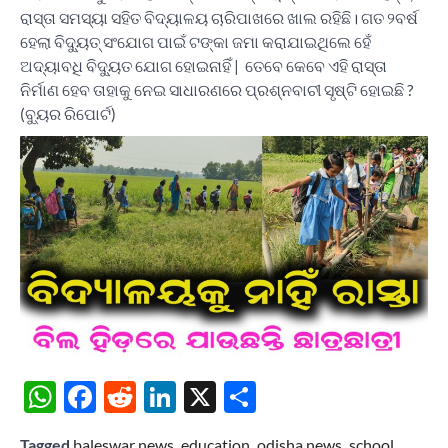
ରାସ୍ତା ସମସ୍ୟା ସହିତ ବିଦ୍ୟାଳୟ ଚାରିପାଖରେ ଖାଲ ରହିଛି। ଗତ ୨ବର୍ଷ
ହେଲା ବିଦ୍ୟୁତ୍ ସଂଯୋଗ ପାଇଁ ଟଙ୍କା ଜମା କରାଯାଇଥିଲେ ହେଁ
ଅଦ୍ୟାବଧି ବିଦ୍ୟୁତ ଯୋଗ ହୋଇନାହିଁ | ତେବେ କେବେ ଏହି ରାସ୍ତା
ନିର୍ମାଣ ହେବ ତାହାକୁ ନେଇ ସାଧାରଣରେ ପ୍ରଶ୍ନବାଚୀ ସୃଷ୍ଟି ହୋଇଛି ?
(ବ୍ୟୁର ରିପୋର୍ଟ)
WhatsApp
Facebook
Reddit
LinkedIn
X
Share
Tagged
baleswar news
,
education
,
odisha news
,
school