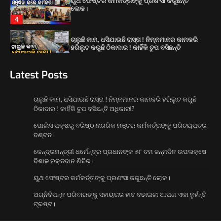
ହରିଲୁଟ କରୁଛି ଠିକାଦାର ! କାହିଁକି ଚୁପ ବସିଛନ୍ତି
ଅଧିକାରୀ?
1
ପୋଲିସ ପକ୍ଷରୁ ବରିଷ୍ଠ ନାଗରିକ ମଞ୍ଚର
କର୍ମକର୍ତ୍ତାଙ୍କୁ ପରିଚୟପତ୍ର ବଣ୍ଟନ।
Latest Posts
2
କେନ୍ଦ୍ରମନ୍ତ୍ରୀ ଧର୍ମେନ୍ଦ୍ର ପ୍ରଧାନଙ୍କ ୫୮ ତମ
ଚାଲୁଛି କାମ, ଧସିଯାଉଛି ରାସ୍ତା ! ନିମ୍ନମାନର କାମକରି ହରିଲୁଟ କରୁଛି
ଜନ୍ମଦିନ ଉପଲକ୍ଷେ ବିଶାଳ ରକ୍ତଦାନ ଶିବିର।
ଠିକାଦାର ! କାହିଁକି ଚୁପ ବସିଛନ୍ତି ଅଧିକାରୀ?
3
ପୋଲିସ ପକ୍ଷରୁ ବରିଷ୍ଠ ନାଗରିକ ମଞ୍ଚର କର୍ମକର୍ତ୍ତାଙ୍କୁ ପରିଚୟପତ୍ର
ୟୁଥ ଫେଷ୍ଟର କର୍ମକର୍ତ୍ତାଙ୍କୁ ପ୍ରଶଂସା କରୁଛନ୍ତି
ବଣ୍ଟନ।
ଲୋକ।
4
କେନ୍ଦ୍ରମନ୍ତ୍ରୀ ଧର୍ମେନ୍ଦ୍ର ପ୍ରଧାନଙ୍କ ୫୮ ତମ ଜନ୍ମଦିନ ଉପଲକ୍ଷେ
ବିଶାଳ ରକ୍ତଦାନ ଶିବିର।
ୟୁଥ ଫେଷ୍ଟର କର୍ମକର୍ତ୍ତାଙ୍କୁ ପ୍ରଶଂସା କରୁଛନ୍ତି ଲୋକ।
ଅଗ୍ନିବିପନ୍ନ ପରିବାରଙ୍କୁ ସହାୟତାର ହାତ ବଢାଇଲା ଆପଣ ଏକା ନୁହଁନ୍ତି
ଟ୍ରଷ୍ଟ।