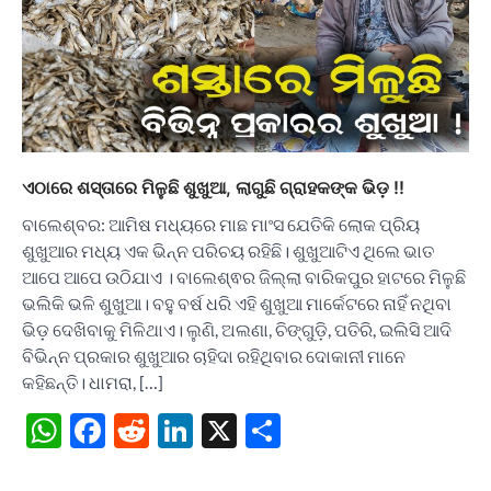
ଏଠାରେ ଶସ୍ତାରେ ମିଳୁଛି ଶୁଖୁଆ, ଲାଗୁଛି ଗ୍ରାହକଙ୍କ ଭିଡ଼ !!
ବାଲେଶ୍ବର: ଆମିଷ ମଧ୍ୟରେ ମାଛ ମାଂସ ଯେତିକି ଲୋକ ପ୍ରିୟ
ଶୁଖୁଆର ମଧ୍ୟ ଏକ ଭିନ୍ନ ପରିଚୟ ରହିଛି। ଶୁଖୁଆଟିଏ ଥିଲେ ଭାତ
ଆପେ ଆପେ ଉଠିଯାଏ । ବାଲେଶ୍ଵର ଜିଲ୍ଲା ବାରିକପୁର ହାଟରେ ମିଳୁଛି
ଭଲିକି ଭଳି ଶୁଖୁଆ। ବହୁ ବର୍ଷ ଧରି ଏହି ଶୁଖୁଆ ମାର୍କେଟରେ ନାହିଁ ନଥିବା
ଭିଡ଼ ଦେଖିବାକୁ ମିଳିଥାଏ। ଲୁଣି, ଅଲଣା, ଚିଙ୍ଗୁଡ଼ି, ପତିରି, ଇଲିସି ଆଦି
ବିଭିନ୍ନ ପ୍ରକାର ଶୁଖୁଆର ଚାହିଦା ରହିଥିବାର ଦୋକାନୀ ମାନେ
କହିଛନ୍ତି। ଧାମରା, […]
WhatsApp
Facebook
Reddit
LinkedIn
X
Share