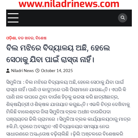
www.niladrinews.com
ଓଡ଼ିଶା
,
ବଡ ଖବର
,
ବିଶେଷ
ବିଲ ମଝିରେ ବିଦ୍ୟାଳୟ ଅଛି, ହେଲେ
ସେଠାକୁ ଯିବା ପାଇଁ ରାସ୍ତା ନାହିଁ।
Niladri News
October 14, 2025
ସିମୁଳିଆ : ବିଲ ମଝିରେ ବିଦ୍ୟାଳୟ ଅଛି, ହେଲେ ସେଠାକୁ ଯିବା ପାଇଁ
ରାସ୍ତା ନାହିଁ। ପାଣି ଓ କାଦୁଅରେ ପଶି ପିଲାମାନେ ଯାଉଛନ୍ତି। ଏପରି କି
ପାଣି ନାଳ ଉପରେ ଥିବା ବାଉଁଶ ହିଡ଼କୁ ଭରସା କରି ଛାତ୍ରୀଛାତ୍ର,
ଶିକ୍ଷୟିତ୍ରୀ ଓ ଶିକ୍ଷକ ଯାତାୟାତ କରୁଛନ୍ତି। ଏଭଳି ଚିତ୍ର ଦେଖିବାକୁ
ମିଳିଛି ବାଲେଶ୍ବର ଜିଲା ସିମୁଳିଆ ବ୍ଲକ ଅଧୀନ ବାଉରିପଦା
ପଞ୍ଚାୟତର ଢିଲି ଗ୍ରାମରେ । ସିମୁଳିଆ ବ୍ଲକ କାର୍ଯ୍ୟାଳୟଠାରୁ ମାତ୍ର
୫କି.ମି. ଦୂରରେ ଅବସ୍ଥିତ ଏହି ବିଦ୍ୟାଳୟର ସମସ୍ୟା ନେଇ
ସାଧାରଣରେ ଅସନ୍ତୋଷ ବଢ଼ିଚାଲିଛି । ଢ଼ିଲି ଅଞ୍ଚଳରେ ବିଶେଷକରି