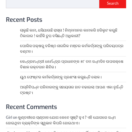
Search
Recent Posts
ଚାଲୁଛି କାମ, ଧସିଯାଉଛି ରାସ୍ତା ! ନିମ୍ନମାନର କାମକରି ହରିଲୁଟ କରୁଛି
ଠିକାଦାର ! କାହିଁକି ଚୁପ ବସିଛନ୍ତି ଅଧିକାରୀ?
ପୋଲିସ ପକ୍ଷରୁ ବରିଷ୍ଠ ନାଗରିକ ମଞ୍ଚର କର୍ମକର୍ତ୍ତାଙ୍କୁ ପରିଚୟପତ୍ର
ବଣ୍ଟନ।
କେନ୍ଦ୍ରମନ୍ତ୍ରୀ ଧର୍ମେନ୍ଦ୍ର ପ୍ରଧାନଙ୍କ ୫୮ ତମ ଜନ୍ମଦିନ ଉପଲକ୍ଷେ
ବିଶାଳ ରକ୍ତଦାନ ଶିବିର।
ୟୁଥ ଫେଷ୍ଟର କର୍ମକର୍ତ୍ତାଙ୍କୁ ପ୍ରଶଂସା କରୁଛନ୍ତି ଲୋକ।
ଅଗ୍ନିବିପନ୍ନ ପରିବାରଙ୍କୁ ସହାୟତାର ହାତ ବଢାଇଲା ଆପଣ ଏକା ନୁହଁନ୍ତି
ଟ୍ରଷ୍ଟ।
Recent Comments
Girl
on
କୁଣ୍ଡଳୀରେ ଚାଣ୍ଡାଳ ଯୋଗ କେବେ ସୃଷ୍ଟି ହୁଏ ? ଏହି ଯୋଗରେ ଜନ୍ମ
ହୋଇଥିବା ବ୍ୟକ୍ତିଙ୍କ ସ୍ୱଭାବ କିପରି ହୋଇଥାଏ।