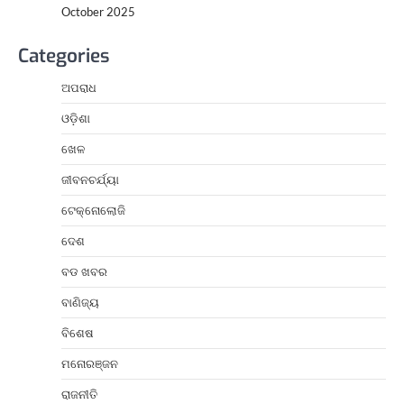
October 2025
Categories
ଅପରାଧ
ଓଡ଼ିଶା
ଖେଳ
ଜୀବନଚର୍ଯ୍ୟା
ଟେକ୍ନୋଲୋଜି
ଦେଶ
ବଡ ଖବର
ବାଣିଜ୍ୟ
ବିଶେଷ
ମନୋରଞ୍ଜନ
ରାଜନୀତି