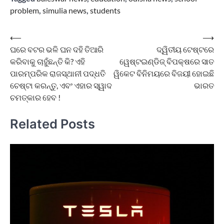
problem
,
simulia news
,
students
Post
⟵
⟶
ଘରେ ବଟର ଭଳି ଘନ ଦହି ତିଆରି
ଦ୍ୱିତୀୟ ଟେଷ୍ଟରେ
navigation
କରିବାକୁ ଚାହୁଁଛନ୍ତି କି? ଏହି
ୱେଷ୍ଟଇଣ୍ଡିଜ୍ ବିପକ୍ଷରେ ସାତ
ପାରମ୍ପରିକ ରାଜସ୍ଥାନୀ ପଦ୍ଧତି
ୱିକେଟ ବିନିମୟରେ ବିଜୟୀ ହୋଇଛି
ଚେଷ୍ଟା କରନ୍ତୁ, ଏବଂ ଏହାର ସ୍ୱାଦ
ଭାରତ
ଚମତ୍କାର ହେବ !
Related Posts