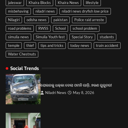
jaleswar
Khaira Blocks
Khaira News
lifestyle
misbehaving
niladri news
niladri news dryfish low price
Nilagiri
odisha news
pakistan
Police raid arreste
road problems
RWSS
School
school problem
simulia news
Simulia Youth fest
Special Story
students
temple
thief
tips and tricks
today news
train accident
Water Chestnuts
ପୋଲିସ ପକ୍ଷରୁ ବରିଷ୍ଠ ନାଗରିକ ମଞ୍ଚର
Social Trends
କର୍ମକର୍ତ୍ତାଙ୍କୁ ପରିଚୟପତ୍ର ବଣ୍ଟନ।
2
ରୋଲରକୁ ଧକ୍କା ଦେଲା ଓମନି ଗାଡ଼ି, ୭ଜଣ ଗୁରୁତର!
କେନ୍ଦ୍ରମନ୍ତ୍ରୀ ଧର୍ମେନ୍ଦ୍ର ପ୍ରଧାନଙ୍କ ୫୮ ତମ
Niladri News
May 8, 2026
ଜନ୍ମଦିନ ଉପଲକ୍ଷେ ବିଶାଳ ରକ୍ତଦାନ ଶିବିର।
3
ୟୁଥ ଫେଷ୍ଟର କର୍ମକର୍ତ୍ତାଙ୍କୁ ପ୍ରଶଂସା କରୁଛନ୍ତି
ଲୋକ।
4