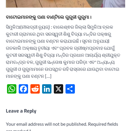
ବାଟୋଇମାନଙ୍କୁ ପଣା ବାଣ୍ଟିଲେ ଗୁରୁଜୀ ଗୁରୁମା।
ସିମୁଳିଆ(ନୀଳାଦ୍ରୀ ନ୍ୟୁଜ୍) : ବାଲେଶ୍ଵର ଜିଲ୍ଲା ସିମୁଳିଆ ବ୍ଲକ
କୁଟାରୀ ଗ୍ରାମରେ ଥିବା ସରସ୍ୱତୀ ଶିଶୁ ବିଦ୍ୟା ମନ୍ଦିର ପକ୍ଷରୁ
ବାଟୋଇମାନଙ୍କୁ ପଣା ବଣ୍ଟନ କରାଯାଇଛି। ସୂଚନା ଅନୁଯାୟୀ
ଗତକାଲି ଅକ୍ଷୟ ତୃତୀୟା ଏବଂ ପ୍ରବଳ ଗ୍ରୀଷ୍ମପ୍ରବାହ ଯୋଗୁଁ
କୁଟରୀ ସରସ୍ୱତୀ ଶିଶୁ ବିଦ୍ୟା ମନ୍ଦିର ପ୍ରଧାନ ଆଚାର୍ଯ୍ୟ ଶ୍ରୀଯୁକ୍ତ
ରାମଚନ୍ଦ୍ର ବଳ, ଗୁରୁଜୀ ସନ୍ତୋଷ କୁମାର ପରିଡ଼ା ଏବଂ ଅନ୍ୟାନ୍ୟ
ଗୁରୁଜୀ ଓ ଗୁରୁମାମାନେ ଉପସ୍ଥିତ ରହି ରାସ୍ତାରେ ଯାଉଥିବା ବାଟୋଇ
ମାନଙ୍କୁ ପଣା ବଣ୍ଟନ […]
WhatsApp
Facebook
Reddit
LinkedIn
X
Share
Leave a Reply
Your email address will not be published.
Required fields
are marked
*