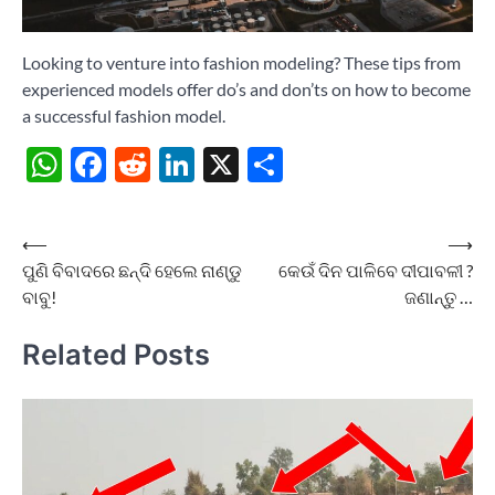
Looking to venture into fashion modeling? These tips from
experienced models offer do’s and don’ts on how to become
a successful fashion model.
WhatsApp
Facebook
Reddit
LinkedIn
X
Share
Post
⟵
⟶
ପୁଣି ବିବାଦରେ ଛନ୍ଦି ହେଲେ ନାଣ୍ଡୁ
କେଉଁ ଦିନ ପାଳିବେ ଦୀପାବଳୀ ?
navigation
ବାବୁ!
ଜଣାନ୍ତୁ …
Related Posts