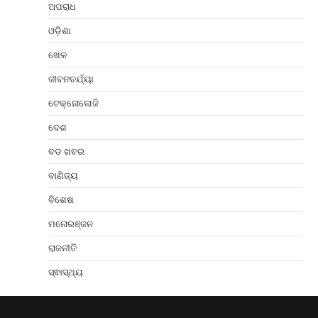
ଅପରାଧ
ଓଡ଼ିଶା
ଖେଳ
ଜୀବନଚର୍ଯ୍ୟା
ଟେକ୍ନୋଲୋଜି
ଦେଶ
ବଡ ଖବର
ବାଣିଜ୍ୟ
ବିଶେଷ
ମନୋରଞ୍ଜନ
ରାଜନୀତି
ସ୍ଵାସ୍ଥ୍ୟ