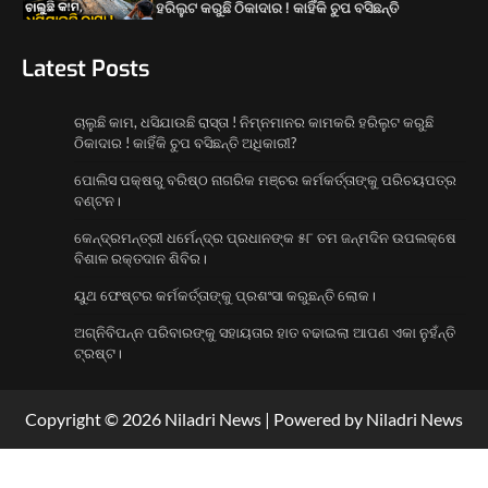
ପୋଲିସ ପକ୍ଷରୁ ବରିଷ୍ଠ ନାଗରିକ ମଞ୍ଚର
କର୍ମକର୍ତ୍ତାଙ୍କୁ ପରିଚୟପତ୍ର ବଣ୍ଟନ।
Latest Posts
2
ଚାଲୁଛି କାମ, ଧସିଯାଉଛି ରାସ୍ତା ! ନିମ୍ନମାନର କାମକରି ହରିଲୁଟ କରୁଛି
କେନ୍ଦ୍ରମନ୍ତ୍ରୀ ଧର୍ମେନ୍ଦ୍ର ପ୍ରଧାନଙ୍କ ୫୮ ତମ
ଠିକାଦାର ! କାହିଁକି ଚୁପ ବସିଛନ୍ତି ଅଧିକାରୀ?
ଜନ୍ମଦିନ ଉପଲକ୍ଷେ ବିଶାଳ ରକ୍ତଦାନ ଶିବିର।
3
ପୋଲିସ ପକ୍ଷରୁ ବରିଷ୍ଠ ନାଗରିକ ମଞ୍ଚର କର୍ମକର୍ତ୍ତାଙ୍କୁ ପରିଚୟପତ୍ର
ବଣ୍ଟନ।
ୟୁଥ ଫେଷ୍ଟର କର୍ମକର୍ତ୍ତାଙ୍କୁ ପ୍ରଶଂସା କରୁଛନ୍ତି
ଲୋକ।
କେନ୍ଦ୍ରମନ୍ତ୍ରୀ ଧର୍ମେନ୍ଦ୍ର ପ୍ରଧାନଙ୍କ ୫୮ ତମ ଜନ୍ମଦିନ ଉପଲକ୍ଷେ
4
ବିଶାଳ ରକ୍ତଦାନ ଶିବିର।
ୟୁଥ ଫେଷ୍ଟର କର୍ମକର୍ତ୍ତାଙ୍କୁ ପ୍ରଶଂସା କରୁଛନ୍ତି ଲୋକ।
ଅଗ୍ନିବିପନ୍ନ ପରିବାରଙ୍କୁ ସହାୟତାର ହାତ ବଢାଇଲା ଆପଣ ଏକା ନୁହଁନ୍ତି
ଟ୍ରଷ୍ଟ।
Copyright © 2026 Niladri News | Powered by Niladri News