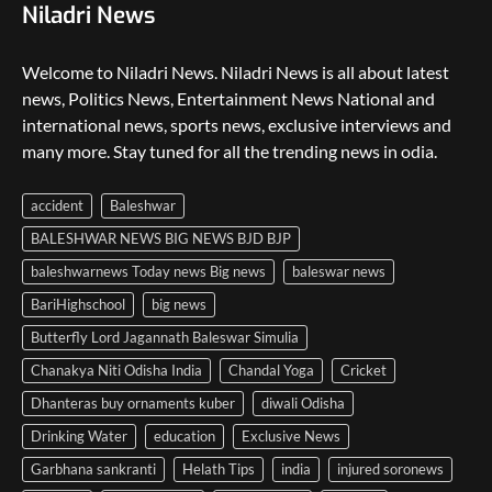
Niladri News
Welcome to Niladri News. Niladri News is all about latest
news, Politics News, Entertainment News National and
international news, sports news, exclusive interviews and
many more. Stay tuned for all the trending news in odia.
accident
Baleshwar
BALESHWAR NEWS BIG NEWS BJD BJP
baleshwarnews Today news Big news
baleswar news
BariHighschool
big news
Butterfly Lord Jagannath Baleswar Simulia
Chanakya Niti Odisha India
Chandal Yoga
Cricket
Dhanteras buy ornaments kuber
diwali Odisha
Drinking Water
education
Exclusive News
Garbhana sankranti
Helath Tips
india
injured soronews