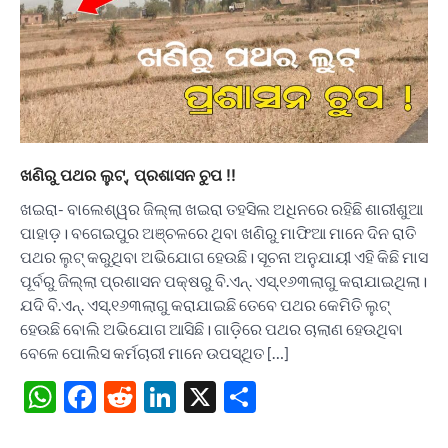
ଖଣିରୁ ପଥର ଲୁଟ୍, ପ୍ରଶାସନ ଚୁପ !!
ଖଇରା- ବାଲେଶ୍ୱର ଜିଲ୍ଲା ଖଇରା ତହସିଲ ଅଧିନରେ ରହିଛି ଶାରୀଶୁଆ
ପାହାଡ଼। ବଗେଇପୁର ଅଞ୍ଚଳରେ ଥିବା ଖଣିରୁ ମାଫିଆ ମାନେ ଦିନ ରାତି
ପଥର ଲୁଟ୍ କରୁଥିବା ଅଭିଯୋଗ ହେଉଛି। ସୂଚନା ଅନୁଯାୟୀ ଏହି କିଛି ମାସ
ପୂର୍ବରୁ ଜିଲ୍ଲା ପ୍ରଶାସନ ପକ୍ଷରୁ ବି.ଏନ୍. ଏସ୍.୧୬୩ଲାଗୁ କରାଯାଇଥିଲା।
ଯଦି ବି.ଏନ୍. ଏସ୍.୧୬୩ଲାଗୁ କରାଯାଇଛି ତେବେ ପଥର କେମିତି ଲୁଟ୍
ହେଉଛି ବୋଲି ଅଭିଯୋଗ ଆସିଛି। ଗାଡ଼ିରେ ପଥର ଚାଲାଣ ହେଉଥିବା
ବେଳେ ପୋଲିସ କର୍ମଚାରୀ ମାନେ ଉପସ୍ଥିତ […]
WhatsApp
Facebook
Reddit
LinkedIn
X
Share