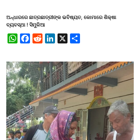
ଅନ୍ଧାରରେ ଛାତ୍ରଛାତ୍ରୀଙ୍କ ଭବିଷ୍ୟତ, କୋମାରେ ଶିକ୍ଷା
ବ୍ୟବସ୍ଥା ! ସିମୁଳିଆ
WhatsApp
Facebook
Reddit
LinkedIn
X
Share