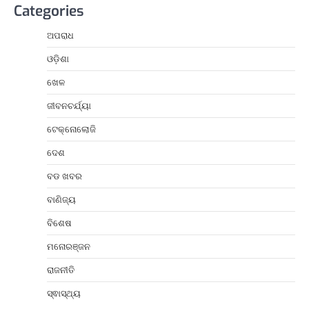
Categories
ଅପରାଧ
ଓଡ଼ିଶା
ଖେଳ
ଜୀବନଚର୍ଯ୍ୟା
ଟେକ୍ନୋଲୋଜି
ଦେଶ
ବଡ ଖବର
ବାଣିଜ୍ୟ
ବିଶେଷ
ମନୋରଞ୍ଜନ
ରାଜନୀତି
ସ୍ଵାସ୍ଥ୍ୟ