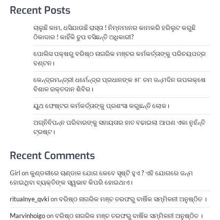
Recent Posts
ଚାଲୁଛି କାମ, ଧସିଯାଉଛି ରାସ୍ତା ! ନିମ୍ନମାନର କାମକରି ହରିଲୁଟ କରୁଛି
ଠିକାଦାର ! କାହିଁକି ଚୁପ ବସିଛନ୍ତି ଅଧିକାରୀ?
ପୋଲିସ ପକ୍ଷରୁ ବରିଷ୍ଠ ନାଗରିକ ମଞ୍ଚର କର୍ମକର୍ତ୍ତାଙ୍କୁ ପରିଚୟପତ୍ର
ବଣ୍ଟନ।
କେନ୍ଦ୍ରମନ୍ତ୍ରୀ ଧର୍ମେନ୍ଦ୍ର ପ୍ରଧାନଙ୍କ ୫୮ ତମ ଜନ୍ମଦିନ ଉପଲକ୍ଷେ
ବିଶାଳ ରକ୍ତଦାନ ଶିବିର।
ୟୁଥ ଫେଷ୍ଟର କର୍ମକର୍ତ୍ତାଙ୍କୁ ପ୍ରଶଂସା କରୁଛନ୍ତି ଲୋକ।
ଅଗ୍ନିବିପନ୍ନ ପରିବାରଙ୍କୁ ସହାୟତାର ହାତ ବଢାଇଲା ଆପଣ ଏକା ନୁହଁନ୍ତି
ଟ୍ରଷ୍ଟ।
Recent Comments
Girl
on
କୁଣ୍ଡଳୀରେ ଚାଣ୍ଡାଳ ଯୋଗ କେବେ ସୃଷ୍ଟି ହୁଏ ? ଏହି ଯୋଗରେ ଜନ୍ମ
ହୋଇଥିବା ବ୍ୟକ୍ତିଙ୍କ ସ୍ୱଭାବ କିପରି ହୋଇଥାଏ।
ritualnye_qvki
on
ବରିଷ୍ଠ ନାଗରିକ ମଞ୍ଚ ତରଫରୁ ବାର୍ଷିକ ସମ୍ମିଳନୀ ଅନୁଷ୍ଠିତ ।
Marvinhoigo
on
ବରିଷ୍ଠ ନାଗରିକ ମଞ୍ଚ ତରଫରୁ ବାର୍ଷିକ ସମ୍ମିଳନୀ ଅନୁଷ୍ଠିତ ।