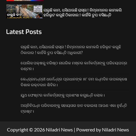
1
ପୋଲିସ ପକ୍ଷରୁ ବରିଷ୍ଠ ନାଗରିକ ମଞ୍ଚର
କର୍ମକର୍ତ୍ତାଙ୍କୁ ପରିଚୟପତ୍ର ବଣ୍ଟନ।
Latest Posts
2
କେନ୍ଦ୍ରମନ୍ତ୍ରୀ ଧର୍ମେନ୍ଦ୍ର ପ୍ରଧାନଙ୍କ ୫୮ ତମ
ଚାଲୁଛି କାମ, ଧସିଯାଉଛି ରାସ୍ତା ! ନିମ୍ନମାନର କାମକରି ହରିଲୁଟ କରୁଛି
ଜନ୍ମଦିନ ଉପଲକ୍ଷେ ବିଶାଳ ରକ୍ତଦାନ ଶିବିର।
ଠିକାଦାର ! କାହିଁକି ଚୁପ ବସିଛନ୍ତି ଅଧିକାରୀ?
3
ପୋଲିସ ପକ୍ଷରୁ ବରିଷ୍ଠ ନାଗରିକ ମଞ୍ଚର କର୍ମକର୍ତ୍ତାଙ୍କୁ ପରିଚୟପତ୍ର
ୟୁଥ ଫେଷ୍ଟର କର୍ମକର୍ତ୍ତାଙ୍କୁ ପ୍ରଶଂସା କରୁଛନ୍ତି
ବଣ୍ଟନ।
ଲୋକ।
4
କେନ୍ଦ୍ରମନ୍ତ୍ରୀ ଧର୍ମେନ୍ଦ୍ର ପ୍ରଧାନଙ୍କ ୫୮ ତମ ଜନ୍ମଦିନ ଉପଲକ୍ଷେ
ବିଶାଳ ରକ୍ତଦାନ ଶିବିର।
ୟୁଥ ଫେଷ୍ଟର କର୍ମକର୍ତ୍ତାଙ୍କୁ ପ୍ରଶଂସା କରୁଛନ୍ତି ଲୋକ।
ଅଗ୍ନିବିପନ୍ନ ପରିବାରଙ୍କୁ ସହାୟତାର ହାତ ବଢାଇଲା ଆପଣ ଏକା ନୁହଁନ୍ତି
ଟ୍ରଷ୍ଟ।
Copyright © 2026 Niladri News | Powered by Niladri News