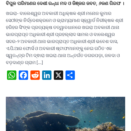
ବିପୁଳ ପରିମାଣର ଦେଶୀ ରନ୍ଧା ମଦ ଓ ଜିଞ୍ଜର ଜବତ, ୬ଜଣ ଗିରଫ ।
ଖଇରା- ବାଲେଶ୍ୱର ଅବକାରୀ ଅଧିକ୍ଷକ ଶ୍ରୀ ମନୋଜ କୁମାର
ସେଠୀଙ୍କ ନିର୍ଦ୍ଦେଶକ୍ରମେ ଓ ଭ୍ରାମ୍ୟମାଣ ସ୍କ୍ୱାର୍ଡ ନିରୀକ୍ଷକ ଶ୍ରୀ
ହରିହର ସିଂଙ୍କ ପ୍ରତ୍ୟକ୍ଷ ତତ୍ୱାବଧାନରେ ଖଇରା ଅବକାରୀ ଥାନା
ଭାରପ୍ରାପ୍ତ ଅଧିକାରୀ ଶ୍ରୀ ପ୍ରହଲ୍ଲାଦ ସାମଲ ଓ ବାଲେଶ୍ୱର
ସଦର-୨ ଅବକାରୀ ଥାନା ଭାରପ୍ରାପ୍ତ ଅଧିକାରୀ ଶ୍ରୀ ଭବେଶ ଦାସ,
ଏ.ପି.ଆର ଫୋର୍ସ ଓ ଅବକାରୀ ଷ୍ଟାଫମାନଙ୍କୁ ନେଇ ଗଠିତ ଏକ
ସ୍ୱତନ୍ତ୍ର ଟିମ ଦ୍ଵାରା ଖଇରା ଥାନା ଅନ୍ତର୍ଗତ ଡଗରପଡ଼ା, ଜଳଦା ଓ
ବଡ଼ଦାଣ୍ଡ ଗ୍ରାମ […]
WhatsApp
Facebook
Reddit
LinkedIn
X
Share