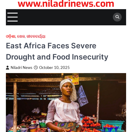
www.niladrinews.com
ଓଡ଼ିଶା
,
ଖେଳ
,
ଜୀବନଚର୍ଯ୍ୟା
East Africa Faces Severe
Drought and Food Insecurity
Niladri News
October 10, 2025