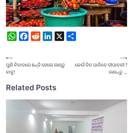
WhatsApp
Facebook
Reddit
LinkedIn
X
Share
Post
⟵
⟶
ପୁଣି ବିବାଦରେ ଛନ୍ଦି ହେଲେ ନାଣ୍ଡୁ
କେଉଁ ଦିନ ପାଳିବେ ଦୀପାବଳୀ ?
navigation
ବାବୁ!
ଜଣାନ୍ତୁ …
Related Posts