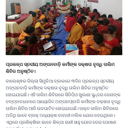
ପ୍ରକଳ୍ପ ସ୍ତରୀୟ ଅଙ୍ଗନବାଡ଼ି କର୍ମୀଙ୍କ ଦକ୍ଷତା ବୃଦ୍ଧି ତାଲିମ
ଶିବିର ଅନୁଷ୍ଠିତ।
ବାଲେଶ୍ଵର ଜିଲ୍ଲା ସିମୁଳିଆ ବ୍ଲକରେ ୩ଦିନ ପ୍ରକଳ୍ପ ସ୍ତରୀୟ
ଅଙ୍ଗନବାଡ଼ି କର୍ମୀଙ୍କ ଦକ୍ଷତା ବୃଦ୍ଧି ତାଲିମ ଶିବିର ଅନୁଷ୍ଠିତ
ହୋଇଯାଇଛି। ଏହି ତାଲିମ ଶିବିରରେ ସିଡିପିଓ ଖୁଲଣା ସୁନ୍ଦର ଜେନାଙ୍କ
ତତ୍ତ୍ବାବଧାନରେ ଆୟୋଜିତ ଅଙ୍ଗନଓ୍ବାଡି କର୍ମୀଙ୍କ ଦକ୍ଷତା ବୃଦ୍ଧି
ତାଲିମ ଶିବିର ଆଜି ଉଦଘାଟିତ ହୋଇଯାଇଛି। ଉକ୍ତ ତାଲିମ ଶିବିରରେ
ଅତିଥି ଭାବେ ବ୍ଲକ୍ ଅଧ୍ୟକ୍ଷ ବାବାଜୀ ମଲିକ ଯୋଗ ଦେଇଥିଲେ।
ଏଥିରେ ପ୍ରଶିକ୍ଷିକା ଭାବେ ଶିଳ୍ପା ରାଣୀ ସାହୁ ଯୋଗ ଦେଇ ପୋଷଣ