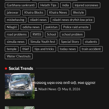
Garbhana sankranti
Helath Tips
india
injured soronews
jaleswar
Khaira Blocks
Khaira News
lifestyle
misbehaving
niladri news
niladri news dryfish low price
Nilagiri
odisha news
pakistan
Police raid arreste
road problems
RWSS
School
school problem
simulia news
Simulia Youth fest
Special Story
students
temple
thief
tips and tricks
today news
train accident
Water Chestnuts
ପୋଲିସ ପକ୍ଷରୁ ବରିଷ୍ଠ ନାଗରିକ ମଞ୍ଚର
କର୍ମକର୍ତ୍ତାଙ୍କୁ ପରିଚୟପତ୍ର ବଣ୍ଟନ।
Social Trends
2
ରୋଲରକୁ ଧକ୍କା ଦେଲା ଓମନି ଗାଡ଼ି, ୭ଜଣ ଗୁରୁତର!
କେନ୍ଦ୍ରମନ୍ତ୍ରୀ ଧର୍ମେନ୍ଦ୍ର ପ୍ରଧାନଙ୍କ ୫୮ ତମ
ଜନ୍ମଦିନ ଉପଲକ୍ଷେ ବିଶାଳ ରକ୍ତଦାନ ଶିବିର।
Niladri News
May 8, 2026
3
ୟୁଥ ଫେଷ୍ଟର କର୍ମକର୍ତ୍ତାଙ୍କୁ ପ୍ରଶଂସା କରୁଛନ୍ତି
ଲୋକ।