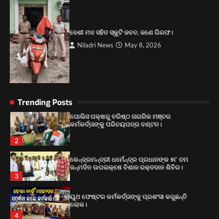
4
ଚାଲୁଛି କାମ, ଧସିଯାଉଛି ରାସ୍ତା ! ନିମ୍ନମାନର କାମକରି
ଦେଶୀ ମଦ ସହିତ ସ୍କୁଟି ଜବତ, ଜଣେ ଗିରଫ।
ହରିଲୁଟ କରୁଛି ଠିକାଦାର ! କାହିଁକି ଚୁପ ବସିଛନ୍ତି
ଅଧିକାରୀ?
Niladri News
May 8, 2026
1
ପୋଲିସ ପକ୍ଷରୁ ବରିଷ୍ଠ ନାଗରିକ ମଞ୍ଚର
କର୍ମକର୍ତ୍ତାଙ୍କୁ ପରିଚୟପତ୍ର ବଣ୍ଟନ।
2
Trending Posts
କେନ୍ଦ୍ରମନ୍ତ୍ରୀ ଧର୍ମେନ୍ଦ୍ର ପ୍ରଧାନଙ୍କ ୫୮ ତମ
ଜନ୍ମଦିନ ଉପଲକ୍ଷେ ବିଶାଳ ରକ୍ତଦାନ ଶିବିର।
3
ୟୁଥ ଫେଷ୍ଟର କର୍ମକର୍ତ୍ତାଙ୍କୁ ପ୍ରଶଂସା କରୁଛନ୍ତି
ଲୋକ।
4
ଚାଲୁଛି କାମ, ଧସିଯାଉଛି ରାସ୍ତା ! ନିମ୍ନମାନର କାମକରି
ହରିଲୁଟ କରୁଛି ଠିକାଦାର ! କାହିଁକି ଚୁପ ବସିଛନ୍ତି
ଅଧିକାରୀ?